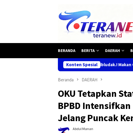
Loncat
ke
konten
BERANDA
BERITA
DAERAH
B
Mbludak.! Makan Gratis Habis Diserbu Wa
Konten Spesial
Beranda
DAERAH
OKU Tetapkan Stat
BPBD Intensifkan 
Jelang Puncak K
Abdul Manan