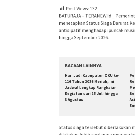
Post Views:
132
BATURAJA – TERANEW.Id _ Pemerint
menetapkan Status Siaga Darurat Ke
antisipatif menghadapi puncak musi
hingga September 2026.
BACAAN LAINNYA
Hari Jadi Kabupaten OKU ke-
Pe
116 Tahun 2026 Meriah, Ini
Re
Jadwal Lengkap Rangkaian
Me
Kegiatan dari 15 Juli hingga
Se
3 Agustus
As
En
Status siaga tersebut diberlakukan 
dilakukan lebih awal guna memperku