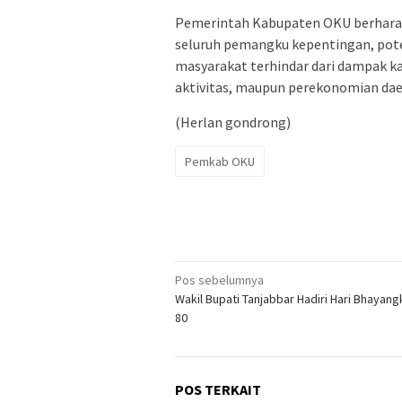
Pemerintah Kabupaten OKU berharap m
seluruh pemangku kepentingan, pote
masyarakat terhindar dari dampak 
aktivitas, maupun perekonomian dae
(Herlan gondrong)
Pemkab OKU
Navigasi
Pos sebelumnya
Wakil Bupati Tanjabbar Hadiri Hari Bhayang
pos
80
POS TERKAIT