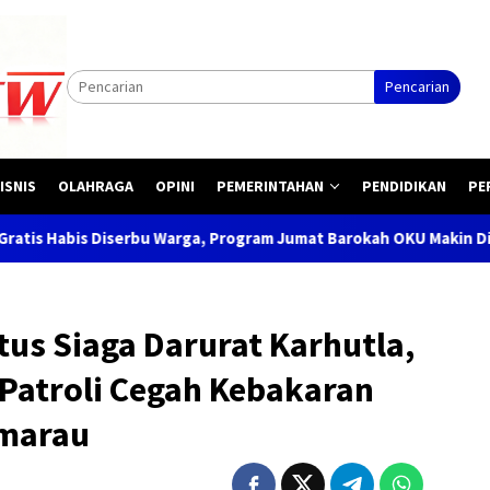
Pencarian
ISNIS
OLAHRAGA
OPINI
PEMERINTAHAN
PENDIDIKAN
PE
rga, Program Jumat Barokah OKU Makin Dicintai Masyarakat
us Siaga Darurat Karhutla,
Patroli Cegah Kebakaran
emarau