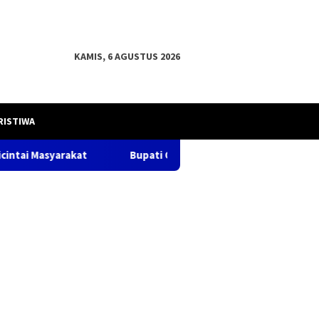
KAMIS, 6 AGUSTUS 2026
RISTIWA
Bupati OKU H .Teddy Meilwansyah, S.STP. M.M., M.Pd.damping