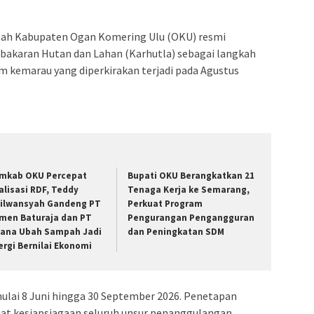
ah Kabupaten Ogan Komering Ulu (OKU) resmi
bakaran Hutan dan Lahan (Karhutla) sebagai langkah
m kemarau yang diperkirakan terjadi pada Agustus
mkab OKU Percepat
Bupati OKU Berangkatkan 21
alisasi RDF, Teddy
Tenaga Kerja ke Semarang,
ilwansyah Gandeng PT
Perkuat Program
men Baturaja dan PT
Pengurangan Pengangguran
iana Ubah Sampah Jadi
dan Peningkatan SDM
ergi Bernilai Ekonomi
mulai 8 Juni hingga 30 September 2026. Penetapan
at kesiapsiagaan seluruh unsur penanggulangan