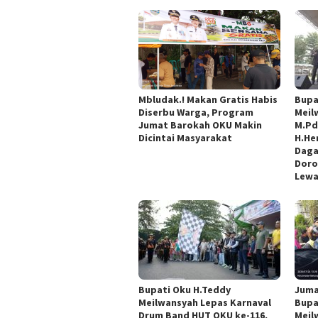
Mbludak.! Makan Gratis Habis
Bupa
Diserbu Warga, Program
Meil
Jumat Barokah OKU Makin
M.Pd
Dicintai Masyarakat
H.He
Daga
Doro
Lewa
Bupati Oku H.Teddy
Juma
Meilwansyah Lepas Karnaval
Bupa
Drum Band HUT OKU ke-116,
Meil