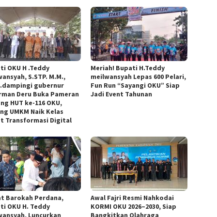
ti OKU H .Teddy
Meriah! Bupati H.Teddy
wansyah, S.STP. M.M.,
meilwansyah Lepas 600 Pelari,
.dampingi gubernur
Fun Run “Sayangi OKU” Siap
rman Deru Buka Pameran
Jadi Event Tahunan
ng HUT ke-116 OKU,
ng UMKM Naik Kelas
t Transformasi Digital
t Barokah Perdana,
Awal Fajri Resmi Nahkodai
ti OKU H. Teddy
KORMI OKU 2026–2030, Siap
wansyah, Luncurkan
Bangkitkan Olahraga