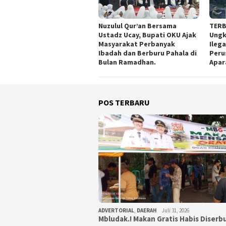
Nuzulul Qur’an Bersama
TERB
Ustadz Ucay, Bupati OKU Ajak
Ungk
Masyarakat Perbanyak
Ileg
Ibadah dan Berburu Pahala di
Peru
Bulan Ramadhan.
Apar
POS TERBARU
ADVERTORIAL
,
DAERAH
Juli 31, 2026
Mbludak.! Makan Gratis Habis Diser