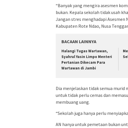
“Banyak yang mengira asesmen komp
bukan. Kepala sekolah tidak usah khaw
Jangan stres menghadapi Asesmen Na
Kabupaten Rote Ndao, Nusa Tenggar
BACAAN LAINNYA
Halangi Tugas Wartawan,
Me
Syahrul Yasin Limpo Menteri
Se
Pertanian Dikecam Para
Wartawan di Jambi
Dia menjelaskan tidak semua murid m
untuk tidak perlu cemas dan memasu
membuang uang.
“Sekolah juga hanya perlu menyiapka
AN hanya untuk pemetaan bukan untu