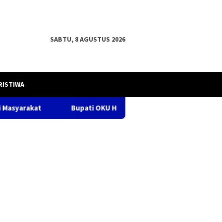
SABTU, 8 AGUSTUS 2026
RISTIWA
Bupati OKU H .Teddy Meilwansyah, S.STP. M.M., M.Pd.dampingi