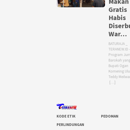
Makan
Gratis
Habis
Diserb
War…
BATURAJA _
TERANEW.ID 
Program Jum
Barokah yang
Bupati Ogan
Komering Ulu
Teddy Meilwa
[…]
KODE ETIK
PEDOMAN
PERLINDUNGAN