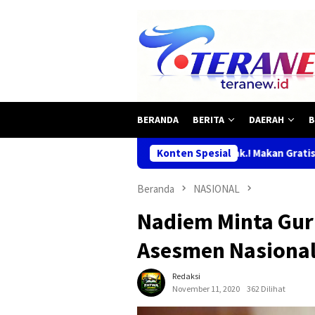
Loncat
ke
konten
BERANDA
BERITA
DAERAH
B
Mbludak.! Makan Gratis Habis Diserbu War
Konten Spesial
Beranda
NASIONAL
Nadiem Minta Gur
Asesmen Nasional
Redaksi
November 11, 2020
362 Dilihat