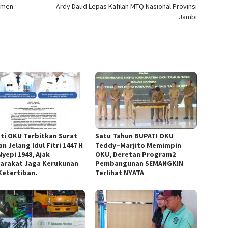
esmen
Ardy Daud Lepas Kafilah MTQ Nasional Provinsi
Jambi
ti OKU Terbitkan Surat
Satu Tahun BUPATI OKU
n Jelang Idul Fitri 1447 H
Teddy–Marjito Memimpin
yepi 1948, Ajak
OKU, Deretan Program2
arakat Jaga Kerukunan
Pembangunan SEMANGKIN
Ketertiban.
Terlihat NYATA