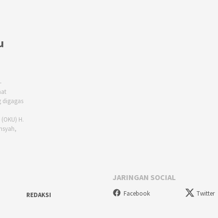
u
–
at
 digagas
 (OKU) H.
nsyah,
JARINGAN SOCIAL
Facebook
Twitter
REDAKSI