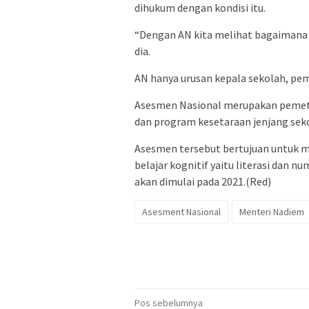
dihukum dengan kondisi itu.
“Dengan AN kita melihat bagaimana p
dia.
AN hanya urusan kepala sekolah, pe
Asesmen Nasional merupakan pemeta
dan program kesetaraan jenjang sek
Asesmen tersebut bertujuan untuk men
belajar kognitif yaitu literasi dan nu
akan dimulai pada 2021.(Red)
Asesment Nasional
Menteri Nadiem
Navigasi
Pos sebelumnya