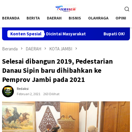
Loncat
Menu
ke
Mobile
konten
BERANDA
BERITA
DAERAH
BISNIS
OLAHRAGA
OPINI
OKU Makin Dicintai Masyarakat
Konten Spesial
Bupati OKU H .Teddy Meil
Beranda
DAERAH
KOTA JAMBI
Selesai dibangun 2019, Pedestarian
Danau Sipin baru dihibahkan ke
Pemprov Jambi pada 2021
Redaksi
Februari 2, 2021
263 Dilihat