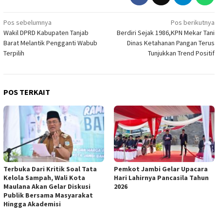
Navigasi
Pos sebelumnya
Pos berikutnya
Wakil DPRD Kabupaten Tanjab
Berdiri Sejak 1986,KPN Mekar Tani
pos
Barat Melantik Pengganti Wabub
Dinas Ketahanan Pangan Terus
Terpilih
Tunjukkan Trend Positif
POS TERKAIT
Terbuka Dari Kritik Soal Tata
Pemkot Jambi Gelar Upacara
Kelola Sampah, Wali Kota
Hari Lahirnya Pancasila Tahun
Maulana Akan Gelar Diskusi
2026
Publik Bersama Masyarakat
Hingga Akademisi