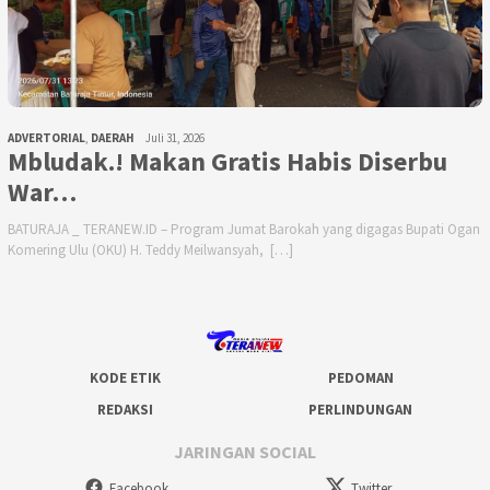
ADVERTORIAL
,
DAERAH
Juli 31, 2026
Mbludak.! Makan Gratis Habis Diserbu
War…
BATURAJA _ TERANEW.ID – Program Jumat Barokah yang digagas Bupati Ogan
Komering Ulu (OKU) H. Teddy Meilwansyah, […]
KODE ETIK
PEDOMAN
REDAKSI
PERLINDUNGAN
JARINGAN SOCIAL
Facebook
Twitter