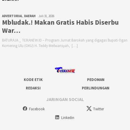
ADVERTORIAL
,
DAERAH
Juli 31, 2026
Mbludak.! Makan Gratis Habis Diserbu
War…
BATURAJA _ TERANEW.ID – Program Jumat Barokah yang digagas Bupati Ogan
Komering Ulu (OKU) H. Teddy Meilwansyah, […]
KODE ETIK
PEDOMAN
REDAKSI
PERLINDUNGAN
JARINGAN SOCIAL
Facebook
Twitter
Linkedin