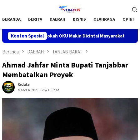
Loncat
Menu
ke
Mobile
konten
BERANDA
BERITA
DAERAH
BISNIS
OLAHRAGA
OPINI
am Jumat Barokah OKU Makin Dicintai Masyarakat
Konten Spesial
Bupati O
Beranda
DAERAH
TANJAB BARAT
Ahmad Jahfar Minta Bupati Tanjabbar
Membatalkan Proyek
Redaksi
Maret 4, 2021
262 Dilihat