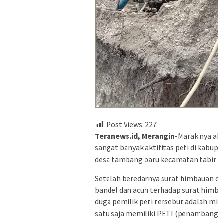
Post Views:
227
Teranews.id, Merangin
-Marak nya ak
sangat banyak aktifitas peti di kabu
desa tambang baru kecamatan tabir 
Setelah beredarnya surat himbauan da
bandel dan acuh terhadap surat himb
duga pemilik peti tersebut adalah m
satu saja memiliki PETI (penambang 