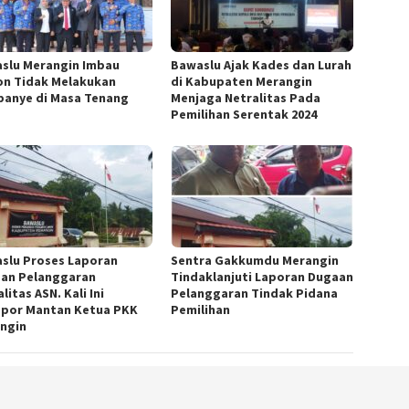
slu Merangin Imbau
Bawaslu Ajak Kades dan Lurah
on Tidak Melakukan
di Kabupaten Merangin
anye di Masa Tenang
Menjaga Netralitas Pada
Pemilihan Serentak 2024
slu Proses Laporan
Sentra Gakkumdu Merangin
an Pelanggaran
Tindaklanjuti Laporan Dugaan
litas ASN. Kali Ini
Pelanggaran Tindak Pidana
apor Mantan Ketua PKK
Pemilihan
ngin