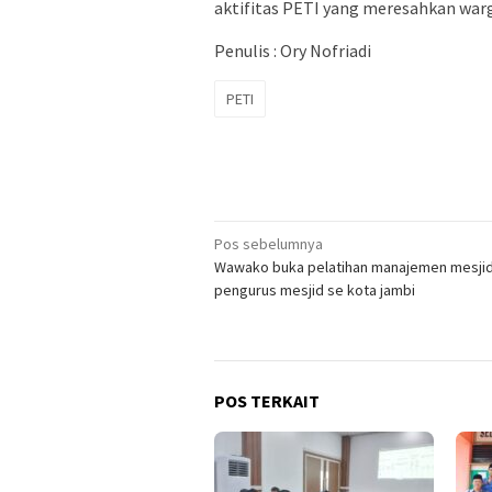
aktifitas PETI yang meresahkan warg
Penulis : Ory Nofriadi
PETI
Navigasi
Pos sebelumnya
Wawako buka pelatihan manajemen mesjid
pos
pengurus mesjid se kota jambi
POS TERKAIT