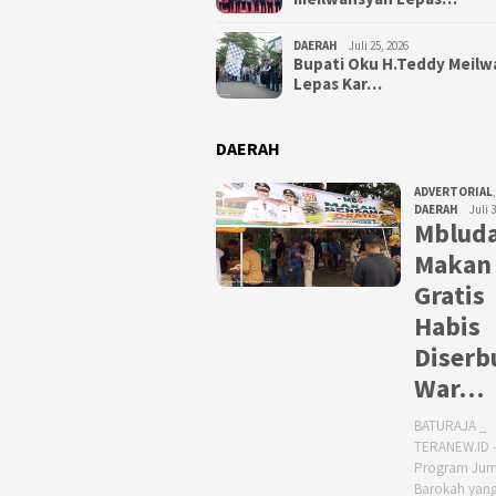
DAERAH
Juli 25, 2026
Bupati Oku H.Teddy Meil
Lepas Kar…
DAERAH
ADVERTORIAL
,
DAERAH
Juli 
Mbluda
Makan
Gratis
Habis
Diserb
War…
BATURAJA _
TERANEW.ID 
Program Jum
Barokah yang