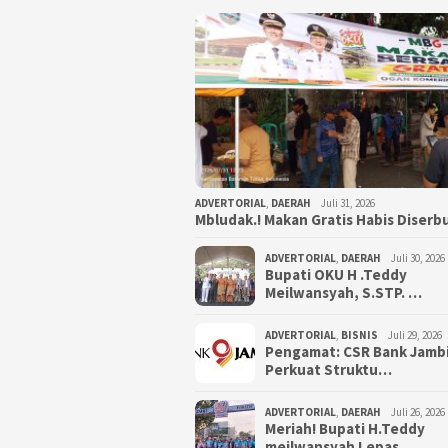
ADVERTORIAL
,
DAERAH
Juli 31, 2026
Mbludak.! Makan Gratis Habis Diser
ADVERTORIAL
,
DAERAH
Juli 30, 2026
Bupati OKU H .Teddy
Meilwansyah, S.STP. …
ADVERTORIAL
,
BISNIS
Juli 29, 2026
Pengamat: CSR Bank Jamb
Perkuat Struktu…
ADVERTORIAL
,
DAERAH
Juli 26, 2026
Meriah! Bupati H.Teddy
meilwansyah Lepas…