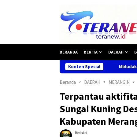
Loncat
ke
konten
BERANDA
BERITA
DAERAH
B
Konten Spesial
Mbludak.! Makan Gratis Habis
Beranda
DAERAH
MERANGIN
Terpantau aktifit
Sungai Kuning De
Kabupaten Merang
Redaksi