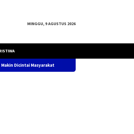
MINGGU, 9 AGUSTUS 2026
RISTIWA
rakat
Bupati OKU H .Teddy Meilwansyah, S.STP. M.M., M.