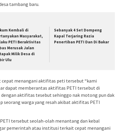
 desa tambang baru.
kum Kembali di
Sebanyak 4 Set Dompeng
rtanyakan Masyarakat,
Kapal Terjaring Razia
laku PETI Beraktivitas
Penertiban PETI Dan Di Bakar
bas Merusak Jalan
tapak Milik Desa di
bir Ulu
t cepat menangani aktifitas peti tersebut “kami
ar dapat memberantas aktifitas PETI tersebut di
 dengan aktifitas tesebut sehinggo nak motong pun dak
p seorang warga yang resah akibat aktifitas PETI
k PETI tersebut seolah-olah menantang dan kebal
ar pemerintah atau institusi terkait cepat menangani