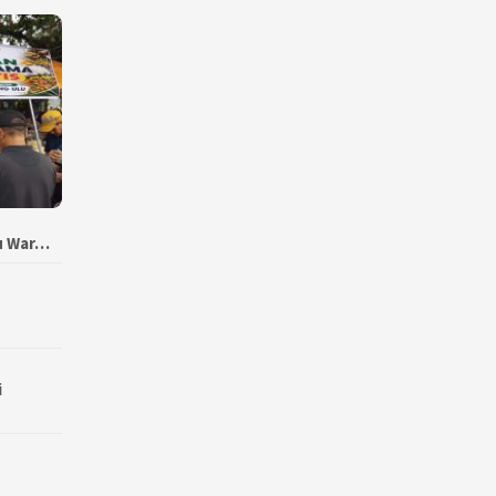
bu War…
i