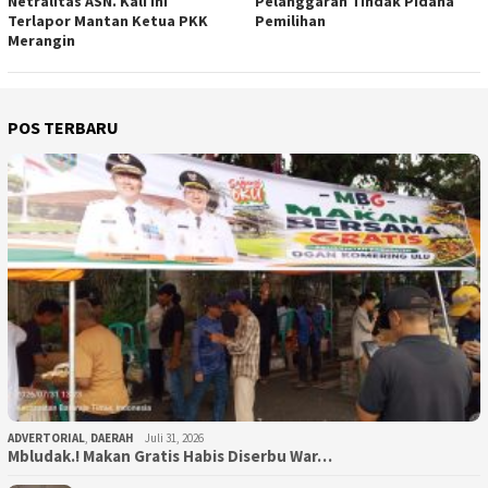
Netralitas ASN. Kali Ini
Pelanggaran Tindak Pidana
Terlapor Mantan Ketua PKK
Pemilihan
Merangin
POS TERBARU
ADVERTORIAL
,
DAERAH
Juli 31, 2026
Mbludak.! Makan Gratis Habis Diserbu War…