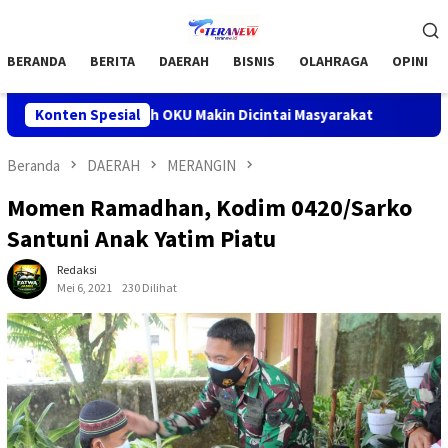
Loncat
Menu
ke
Mobile
konten
BERANDA
BERITA
DAERAH
BISNIS
OLAHRAGA
OPINI
at Barokah OKU Makin Dicintai Masyarakat
Konten Spesial
Bupati OKU H 
Beranda
DAERAH
MERANGIN
Momen Ramadhan, Kodim 0420/Sarko
Santuni Anak Yatim Piatu
Redaksi
Mei 6, 2021
230 Dilihat