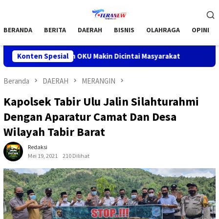
Loncat
Menu
ke
Mobile
konten
BERANDA
BERITA
DAERAH
BISNIS
OLAHRAGA
OPINI
t Barokah OKU Makin Dicintai Masyarakat
Konten Spesial
Bupati OKU H .
Beranda
DAERAH
MERANGIN
Kapolsek Tabir Ulu Jalin Silahturahmi
Dengan Aparatur Camat Dan Desa
Wilayah Tabir Barat
Redaksi
Mei 19, 2021
210 Dilihat