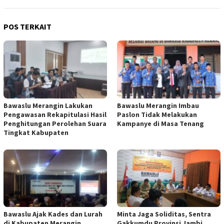
POS TERKAIT
Bawaslu Merangin Lakukan
Bawaslu Merangin Imbau
Pengawasan Rekapitulasi Hasil
Paslon Tidak Melakukan
Penghitungan Perolehan Suara
Kampanye di Masa Tenang
Tingkat Kabupaten
Bawaslu Ajak Kades dan Lurah
Minta Jaga Soliditas, Sentra
di Kabupaten Merangin
Gakkumdu Provinsi Jambi