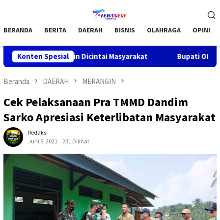
Loncat
Menu
ke
Mobile
konten
BERANDA
BERITA
DAERAH
BISNIS
OLAHRAGA
OPINI
 OKU Makin Dicintai Masyarakat
Konten Spesial
Bupati OKU H .Teddy Mei
Beranda
DAERAH
MERANGIN
Cek Pelaksanaan Pra TMMD Dandim
Sarko Apresiasi Keterlibatan Masyarakat
Redaksi
Juni 5, 2021
231 Dilihat