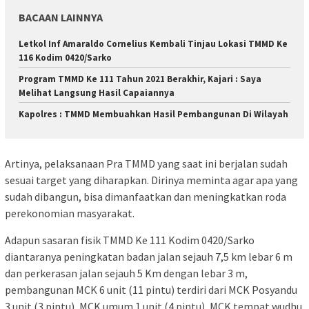
BACAAN LAINNYA
Letkol Inf Amaraldo Cornelius Kembali Tinjau Lokasi TMMD Ke
116 Kodim 0420/Sarko
Program TMMD Ke 111 Tahun 2021 Berakhir, Kajari : Saya
Melihat Langsung Hasil Capaiannya
Kapolres : TMMD Membuahkan Hasil Pembangunan Di Wilayah
Artinya, pelaksanaan Pra TMMD yang saat ini berjalan sudah
sesuai target yang diharapkan. Dirinya meminta agar apa yang
sudah dibangun, bisa dimanfaatkan dan meningkatkan roda
perekonomian masyarakat.
Adapun sasaran fisik TMMD Ke 111 Kodim 0420/Sarko
diantaranya peningkatan badan jalan sejauh 7,5 km lebar 6 m
dan perkerasan jalan sejauh 5 Km dengan lebar 3 m,
pembangunan MCK 6 unit (11 pintu) terdiri dari MCK Posyandu
3 unit (3 pintu), MCK umum 1 unit (4 pintu), MCK tempat wudhu