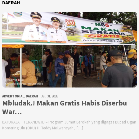
DAERAH
ADVERTORIAL
,
DAERAH
Juli 31, 2026
Mbludak.! Makan Gratis Habis Diserbu
War…
BATURAJA _ TERANEW.ID – Program Jumat Barokah yang digagas Bupati Ogan
Komering Ulu (OKU) H. Teddy Meilwansyah, […]