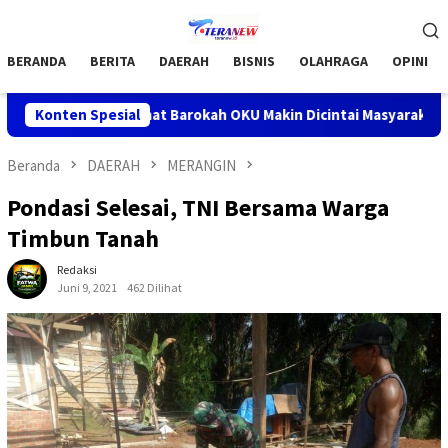
Loncat
Menu
ke
Mobile
konten
BERANDA
BERITA
DAERAH
BISNIS
OLAHRAGA
OPINI
ogram Jumat Barokah OKU Makin Dicintai Masyarakat
Konten Spesial
Bupa
Beranda
DAERAH
MERANGIN
Pondasi Selesai, TNI Bersama Warga
Timbun Tanah
Redaksi
Juni 9, 2021
462 Dilihat