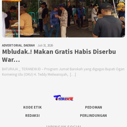
ADVERTORIAL
,
DAERAH
Juli 31, 2026
Mbludak.! Makan Gratis Habis Diserbu
War…
BATURAJA _ TERANEW.ID – Program Jumat Barokah yang digagas Bupati Ogan
Komering Ulu (OKU) H. Teddy Meilwansyah, […]
KODE ETIK
PEDOMAN
REDAKSI
PERLINDUNGAN
JARINGAN SOCIAL