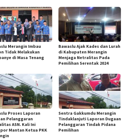
slu Merangin Imbau
Bawaslu Ajak Kades dan Lurah
on Tidak Melakukan
di Kabupaten Merangin
anye di Masa Tenang
Menjaga Netralitas Pada
Pemilihan Serentak 2024
slu Proses Laporan
Sentra Gakkumdu Merangin
an Pelanggaran
Tindaklanjuti Laporan Dugaan
litas ASN. Kali Ini
Pelanggaran Tindak Pidana
apor Mantan Ketua PKK
Pemilihan
ngin