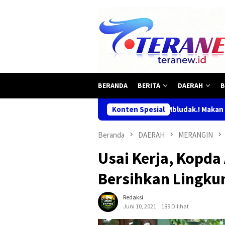
Loncat
ke
konten
BERANDA
BERITA
DAERAH
B
Mbludak.! Makan Gratis Habis Diser
Konten Spesial
Beranda
DAERAH
MERANGIN
Usai Kerja, Kopda
Bersihkan Lingkun
Redaksi
Juni 10, 2021
189 Dilihat