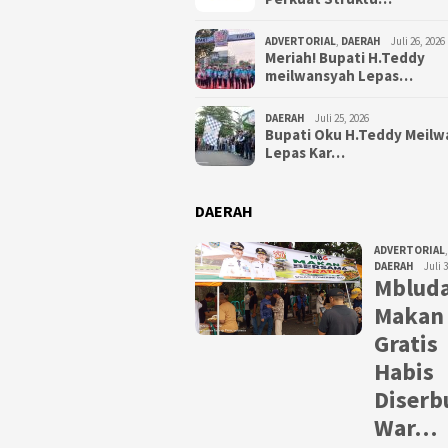
ADVERTORIAL
,
DAERAH
Juli 26, 2026
Meriah! Bupati H.Teddy
meilwansyah Lepas…
DAERAH
Juli 25, 2026
Bupati Oku H.Teddy Meil
Lepas Kar…
DAERAH
ADVERTORIAL
,
DAERAH
Juli 
Mbluda
Makan
Gratis
Habis
Diserb
War…