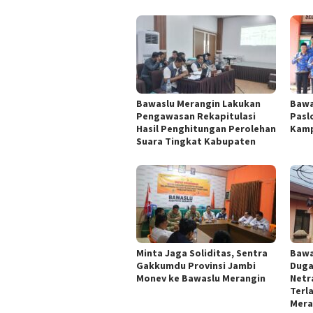
Bawaslu Merangin Lakukan
Bawa
Pengawasan Rekapitulasi
Pasl
Hasil Penghitungan Perolehan
Kamp
Suara Tingkat Kabupaten
Minta Jaga Soliditas, Sentra
Bawa
Gakkumdu Provinsi Jambi
Duga
Monev ke Bawaslu Merangin
Netra
Terl
Mera