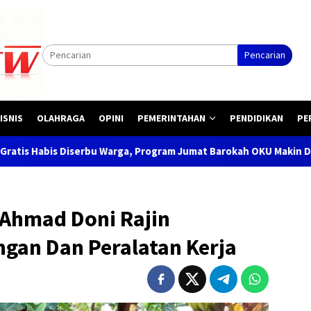
Pencarian
ISNIS
OLAHRAGA
OPINI
PEMERINTAHAN
PENDIDIKAN
PE
bu Warga, Program Jumat Barokah OKU Makin Dicintai Masyarakat
 Ahmad Doni Rajin
gan Dan Peralatan Kerja