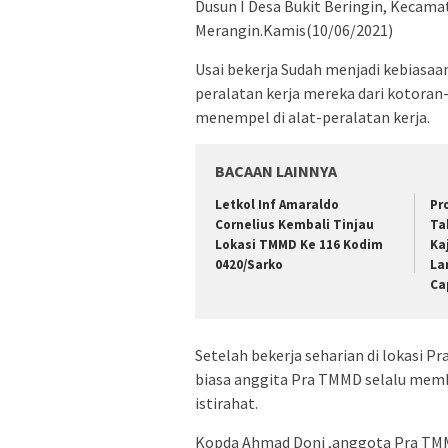
Dusun I Desa Bukit Beringin, Kecam
Merangin.Kamis(10/06/2021)
Usai bekerja Sudah menjadi kebiasa
peralatan kerja mereka dari kotora
menempel di alat-peralatan kerja.
BACAAN LAINNYA
Letkol Inf Amaraldo
Pr
Cornelius Kembali Tinjau
Ta
Lokasi TMMD Ke 116 Kodim
Ka
0420/Sarko
La
Ca
Setelah bekerja seharian di lokasi 
biasa anggita Pra TMMD selalu memb
istirahat.
Kopda Ahmad Doni ,anggota Pra TM