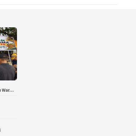
bu War…
i