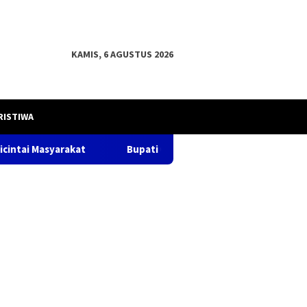
KAMIS, 6 AGUSTUS 2026
RISTIWA
Bupati OKU H .Teddy Meilwansyah, S.STP. M.M., M.Pd.da