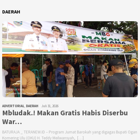
DAERAH
ADVERTORIAL
,
DAERAH
Juli 31, 2026
Mbludak.! Makan Gratis Habis Diserbu
War…
BATURAJA _ TERANEW.ID – Program Jumat Barokah yang digagas Bupati Ogan
Komering Ulu (OKU) H. Teddy Meilwansyah, […]