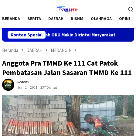
Loncat
Menu
ke
Mobile
konten
BERANDA
BERITA
DAERAH
BISNIS
OLAHRAGA
OPINI
umat Barokah OKU Makin Dicintai Masyarakat
Konten Spesial
Bupati OKU 
Beranda
DAERAH
MERANGIN
Anggota Pra TMMD Ke 111 Cat Patok
Pembatasan Jalan Sasaran TMMD Ke 111
Redaksi
Juni 14, 2021
237 Dilihat