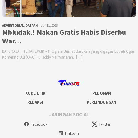
ADVERTORIAL
,
DAERAH
Juli 31, 2026
Mbludak.! Makan Gratis Habis Diserbu
War…
BATURAJA _ TERANEW.ID – Program Jumat Barokah yang digagas Bupati Ogan
Komering Ulu (OKU) H. Teddy Meilwansyah, […]
KODE ETIK
PEDOMAN
REDAKSI
PERLINDUNGAN
JARINGAN SOCIAL
Facebook
Twitter
Linkedin