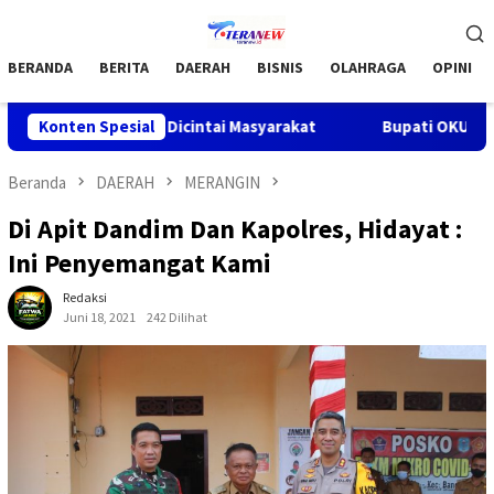
Loncat
Menu
ke
Mobile
konten
BERANDA
BERITA
DAERAH
BISNIS
OLAHRAGA
OPINI
KU Makin Dicintai Masyarakat
Konten Spesial
Bupati OKU H .Teddy Meilw
Beranda
DAERAH
MERANGIN
Di Apit Dandim Dan Kapolres, Hidayat :
Ini Penyemangat Kami
Redaksi
Juni 18, 2021
242 Dilihat