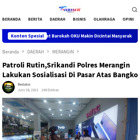
Loncat
Menu
ke
Mobile
konten
BERANDA
BERITA
DAERAH
BISNIS
OLAHRAGA
OPINI
gram Jumat Barokah OKU Makin Dicintai Masyarakat
Konten Spesial
Bupat
Beranda
DAERAH
MERANGIN
Patroli Rutin,Srikandi Polres Merangin
Lakukan Sosialisasi Di Pasar Atas Bangko
Redaksi
Juni 18, 2021
240 Dilihat