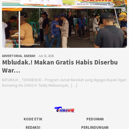
ADVERTORIAL
,
DAERAH
Juli 31, 2026
Mbludak.! Makan Gratis Habis Diserbu
War…
BATURAJA _ TERANEW.ID – Program Jumat Barokah yang digagas Bupati Ogan
Komering Ulu (OKU) H. Teddy Meilwansyah, […]
KODE ETIK
PEDOMAN
REDAKSI
PERLINDUNGAN