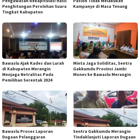
Pengawasan Rekapitulasi Hasil
Paslon Tidak Melakukan
Penghitungan Perolehan Suara
Kampanye di Masa Tenang
Tingkat Kabupaten
Bawaslu Ajak Kades dan Lurah
Minta Jaga Soliditas, Sentra
di Kabupaten Merangin
Gakkumdu Provinsi Jambi
Menjaga Netralitas Pada
Monev ke Bawaslu Merangin
Pemilihan Serentak 2024
Bawaslu Proses Laporan
Sentra Gakkumdu Merangin
Dugaan Pelanggaran
Tindaklanjuti Laporan Dugaan