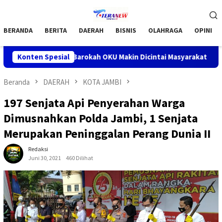
Loncat
Menu
ke
Mobile
konten
BERANDA
BERITA
DAERAH
BISNIS
OLAHRAGA
OPINI
am Jumat Barokah OKU Makin Dicintai Masyarakat
Konten Spesial
Bupati O
Beranda
DAERAH
KOTA JAMBI
197 Senjata Api Penyerahan Warga
Dimusnahkan Polda Jambi, 1 Senjata
Merupakan Peninggalan Perang Dunia II
Redaksi
Juni 30, 2021
460 Dilihat