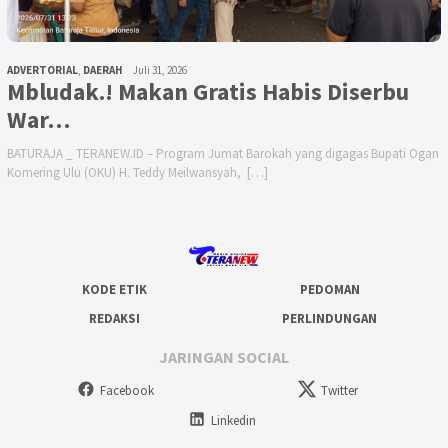
ADVERTORIAL
,
DAERAH
Juli 31, 2026
Mbludak.! Makan Gratis Habis Diserbu
War…
BATURAJA _ TERANEW.ID – Program Jumat Barokah yang digagas Bupati Ogan
Komering Ulu (OKU) H. Teddy Meilwansyah, […]
KODE ETIK
PEDOMAN
REDAKSI
PERLINDUNGAN
JARINGAN SOCIAL
Facebook
Twitter
Linkedin