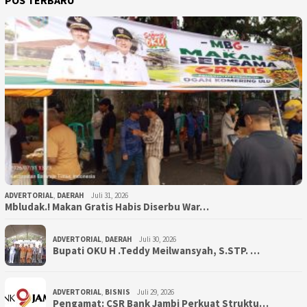
POS TERBARU
ADVERTORIAL
,
DAERAH
Juli 31, 2026
Mbludak.! Makan Gratis Habis Diserbu War…
ADVERTORIAL
,
DAERAH
Juli 30, 2026
Bupati OKU H .Teddy Meilwansyah, S.STP. …
ADVERTORIAL
,
BISNIS
Juli 29, 2026
Pengamat: CSR Bank Jambi Perkuat Struktu…