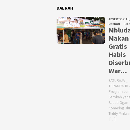
DAERAH
ADVERTORIAL
,
DAERAH
Juli 
Mbluda
Makan
Gratis
Habis
Diserb
War…
BATURAJA _
TERANEW.ID 
Program Jum
Barokah yang
Bupati Ogan
Komering Ulu
Teddy Meilwa
[…]