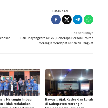
SEBARKAN
Pos berikutnya
uksesan
Hari Bhayangkara Ke 75 , Beberapa Personil Polres
Merangin Mendapat Kenaikan Pangkat
slu Merangin Imbau
Bawaslu Ajak Kades dan Lurah
on Tidak Melakukan
di Kabupaten Merangin
anye di Masa Tenang
Menjaga Netralitas Pada