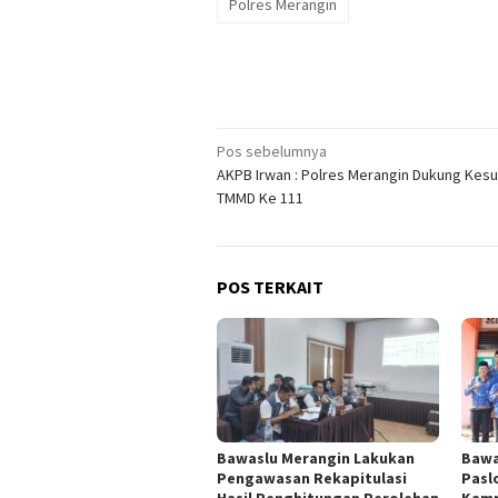
Polres Merangin
Navigasi
Pos sebelumnya
AKPB Irwan : Polres Merangin Dukung Kes
pos
TMMD Ke 111
POS TERKAIT
Bawaslu Merangin Lakukan
Bawa
Pengawasan Rekapitulasi
Pasl
Hasil Penghitungan Perolehan
Kamp