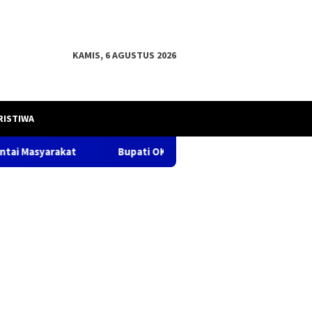
KAMIS, 6 AGUSTUS 2026
RISTIWA
Bupati OKU H .Teddy Meilwansyah, S.STP. M.M., M.Pd.damping