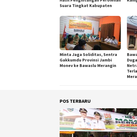
Suara Tingkat Kabupaten
Minta Jaga Soliditas, Sentra
Bawa
Gakkumdu Provinsi Jambi
Duga
Monev ke Bawaslu Merangin
Netra
Terl
Mera
POS TERBARU