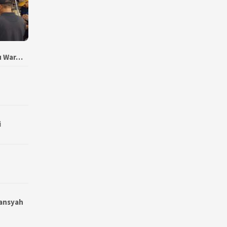
bu War…
i
wansyah