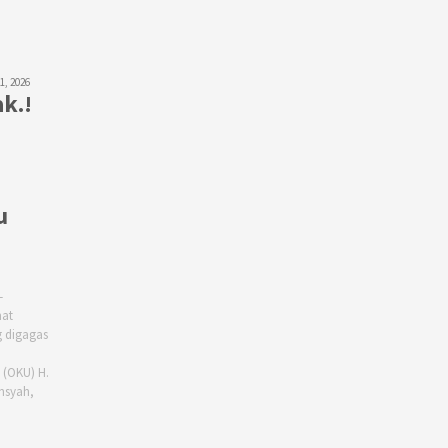
31, 2026
k.!
u
–
at
 digagas
 (OKU) H.
nsyah,