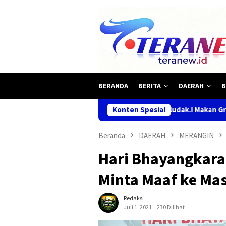
Loncat
ke
konten
BERANDA
BERITA
DAERAH
B
Mbludak.! Makan Gratis Habis Diserbu Wa
Konten Spesial
Beranda
DAERAH
MERANGIN
Hari Bhayangkara 
Minta Maaf ke Ma
Redaksi
Juli 1, 2021
230 Dilihat