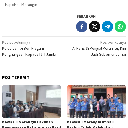
Kapolres Merangin
SEBARKAN
Navigasi
Pos sebelumnya
Pos berikutnya
Polda Jambi Beri Piagam
Al Haris Si Penjual Koran Itu, Kini
pos
Penghargaan Kepada IJTI Jambi
Jadi Gubernur Jambi
POS TERKAIT
Bawaslu Merangin Lakukan
Bawaslu Merangin Imbau
Pengawasan Rekapitulasi Hasil
Paslon Tidak Melakukan