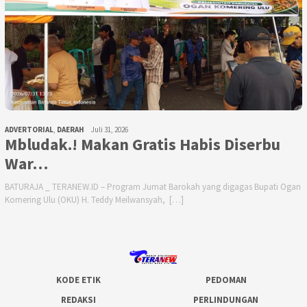
ADVERTORIAL
,
DAERAH
Juli 31, 2026
Mbludak.! Makan Gratis Habis Diserbu
War…
BATURAJA _ TERANEW.ID – Program Jumat Barokah yang digagas Bupati Ogan
Komering Ulu (OKU) H. Teddy Meilwansyah, […]
KODE ETIK
PEDOMAN
REDAKSI
PERLINDUNGAN