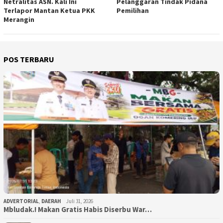
Netralitas ASN. Kali Ini
Pelanggaran Tindak Pidana
Terlapor Mantan Ketua PKK
Pemilihan
Merangin
POS TERBARU
ADVERTORIAL
,
DAERAH
Juli 31, 2026
Mbludak.! Makan Gratis Habis Diserbu War…