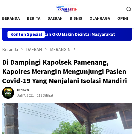
Loncat
Menu
ke
Mobile
konten
BERANDA
BERITA
DAERAH
BISNIS
OLAHRAGA
OPINI
at Barokah OKU Makin Dicintai Masyarakat
Konten Spesial
Bupati OKU H 
Beranda
DAERAH
MERANGIN
Di Dampingi Kapolsek Pamenang,
Kapolres Merangin Mengunjungi Pasien
Covid-19 Yang Menjalani Isolasi Mandiri
Redaksi
Juli 7, 2021
218 Dilihat