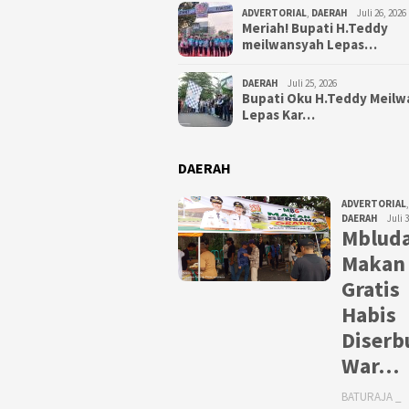
ADVERTORIAL
,
DAERAH
Juli 26, 2026
Meriah! Bupati H.Teddy
meilwansyah Lepas…
DAERAH
Juli 25, 2026
Bupati Oku H.Teddy Meil
Lepas Kar…
DAERAH
ADVERTORIAL
,
DAERAH
Juli 
Mbluda
Makan
Gratis
Habis
Diserb
War…
BATURAJA _