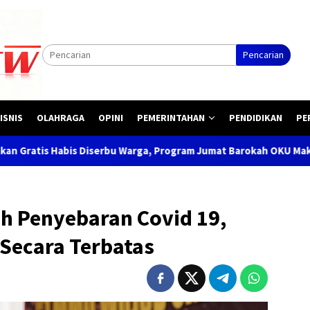
Pencarian
ISNIS
OLAHRAGA
OPINI
PEMERINTAHAN
PENDIDIKAN
PE
iserbu Warga, Program Jumat Barokah OKU Makin Dicintai Masyara
ah Penyebaran Covid 19,
Secara Terbatas