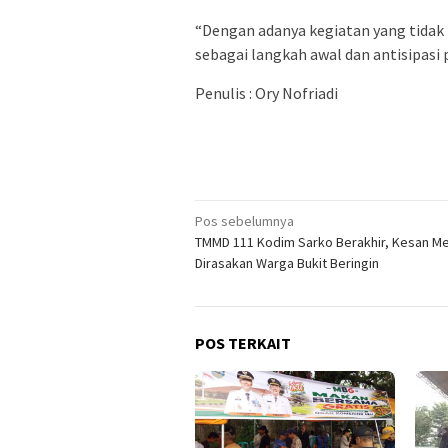
“Dengan adanya kegiatan yang tida
sebagai langkah awal dan antisipasi 
Penulis : Ory Nofriadi
Navigasi
Pos sebelumnya
TMMD 111 Kodim Sarko Berakhir, Kesan M
pos
Dirasakan Warga Bukit Beringin
POS TERKAIT