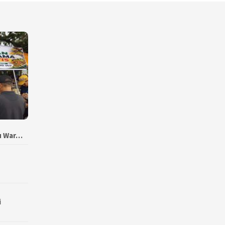
bu War…
i