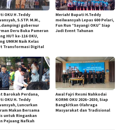
ti OKU H .Teddy
Meriah! Bupati H.Teddy
wansyah, S.STP. M.M.,
meilwansyah Lepas 600 Pelari,
.dampingi gubernur
Fun Run “Sayangi OKU” Siap
rman Deru Buka Pameran
Jadi Event Tahunan
ng HUT ke-116 OKU,
ng UMKM Naik Kelas
t Transformasi Digital
t Barokah Perdana,
Awal Fajri Resmi Nahkodai
ti OKU H. Teddy
KORMI OKU 2026–2030, Siap
wansyah, Luncurkan
Bangkitkan Olahraga
ram Makan Bersama
Masyarakat dan Tradisional
is untuk Ringankan
n Pejuang Nafkah