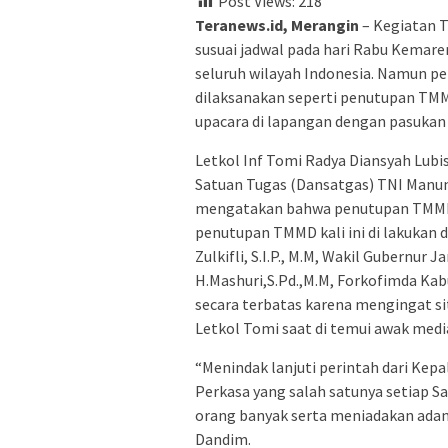
Post Views:
218
Teranews.id, Merangin
– Kegiatan 
susuai jadwal pada hari Rabu Kemaren
seluruh wilayah Indonesia. Namun pe
dilaksanakan seperti penutupan TMM
upacara di lapangan dengan pasukan b
Letkol Inf Tomi Radya Diansyah Lubi
Satuan Tugas (Dansatgas) TNI Manu
mengatakan bahwa penutupan TMMD 11
penutupan TMMD kali ini di lakukan d
Zulkifli, S.I.P., M.M, Wakil Gubernur 
H.Mashuri,S.Pd.,M.M, Forkofimda Ka
secara terbatas karena mengingat sit
Letkol Tomi saat di temui awak med
“Menindak lanjuti perintah dari Kep
Perkasa yang salah satunya setiap 
orang banyak serta meniadakan ada
Dandim.