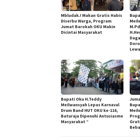
Mbludak.! Makan Gratis Habis
Bupa
Diserbu Warga, Program
Meil
Jumat Barokah OKU Makin
M.Pd
Dicintai Masyarakat
H.He
Daga
Doro
Lewa
Bupati Oku H.Teddy
Juma
Meilwansyah Lepas Karnaval
Bupa
Drum Band HUT OKU ke-116,
Meil
Baturaja Dipenuhi Antusiasme
Prog
Masyarakat “
Grat
Beba