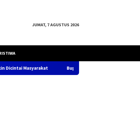
JUMAT, 7 AGUSTUS 2026
RISTIWA
kat
Bupati OKU H .Teddy Meilwansyah, S.STP. M.M., M.P