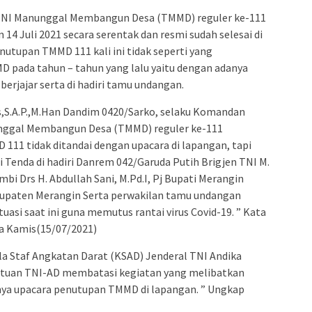
TNI Manunggal Membangun Desa (TMMD) reguler ke-111
 14 Juli 2021 secara serentak dan resmi sudah selesai di
nutupan TMMD 111 kali ini tidak seperti yang
D pada tahun – tahun yang lalu yaitu dengan adanya
erjajar serta di hadiri tamu undangan.
s,S.A.P.,M.Han Dandim 0420/Sarko, selaku Komandan
nggal Membangun Desa (TMMD) reguler ke-111
1 tidak ditandai dengan upacara di lapangan, tapi
i Tenda di hadiri Danrem 042/Garuda Putih Brigjen TNI M.
Jambi Drs H. Abdullah Sani, M.Pd.I, Pj Bupati Merangin
bupaten Merangin Serta perwakilan tamu undangan
uasi saat ini guna memutus rantai virus Covid-19. ” Kata
ia Kamis(15/07/2021)
ala Staf Angkatan Darat (KSAD) Jenderal TNI Andika
Satuan TNI-AD membatasi kegiatan yang melibatkan
nya upacara penutupan TMMD di lapangan. ” Ungkap