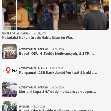
ADVERTORIAL
,
DAERAH
Juli 31, 2026
Mbludak.! Makan Gratis Habis Diserbu War…
ADVERTORIAL
,
DAERAH
Juli 30, 2026
Bupati OKU H .Teddy Meilwansyah, S.STP. …
ADVERTORIAL
,
BISNIS
Juli 29, 2026
Pengamat: CSR Bank Jambi Perkuat Struktu…
ADVERTORIAL
,
DAERAH
Juli 26, 2026
Meriah! Bupati H.Teddy meilwansyah Lepas…
DAERAH
Juli 25, 2026
Bupati Oku H.Teddy Meilwansyah Lepas Kar…