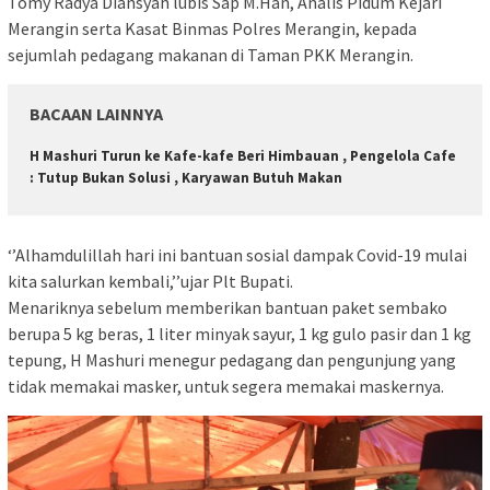
Tomy Radya Diansyah lubis Sap M.Han, Analis Pidum Kejari
Merangin serta Kasat Binmas Polres Merangin, kepada
sejumlah pedagang makanan di Taman PKK Merangin.
BACAAN LAINNYA
H Mashuri Turun ke Kafe-kafe Beri Himbauan , Pengelola Cafe
: Tutup Bukan Solusi , Karyawan Butuh Makan
‘’Alhamdulillah hari ini bantuan sosial dampak Covid-19 mulai
kita salurkan kembali,’’ujar Plt Bupati.
Menariknya sebelum memberikan bantuan paket sembako
berupa 5 kg beras, 1 liter minyak sayur, 1 kg gulo pasir dan 1 kg
tepung, H Mashuri menegur pedagang dan pengunjung yang
tidak memakai masker, untuk segera memakai maskernya.