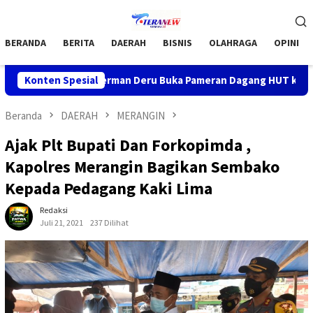
Loncat
Menu
ke
Mobile
konten
BERANDA
BERITA
DAERAH
BISNIS
OLAHRAGA
OPINI
rnur H.Herman Deru Buka Pameran Dagang HUT ke-116 OKU, Doron
Konten Spesial
Beranda
DAERAH
MERANGIN
Ajak Plt Bupati Dan Forkopimda ,
Kapolres Merangin Bagikan Sembako
Kepada Pedagang Kaki Lima
Redaksi
Juli 21, 2021
237 Dilihat