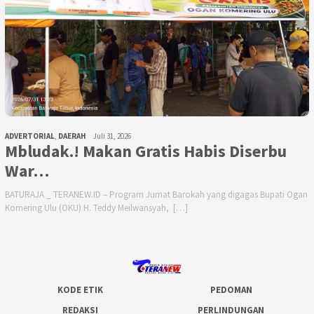
ADVERTORIAL
,
DAERAH
Juli 31, 2026
Mbludak.! Makan Gratis Habis Diserbu
War…
BATURAJA _ TERANEW.ID – Program Jumat Barokah yang digagas Bupati Ogan
Komering Ulu (OKU) H. Teddy Meilwansyah, […]
KODE ETIK
PEDOMAN
REDAKSI
PERLINDUNGAN