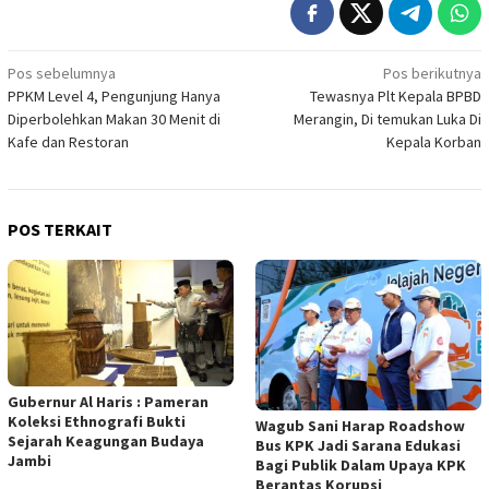
Navigasi
Pos sebelumnya
Pos berikutnya
PPKM Level 4, Pengunjung Hanya
Tewasnya Plt Kepala BPBD
pos
Diperbolehkan Makan 30 Menit di
Merangin, Di temukan Luka Di
Kafe dan Restoran
Kepala Korban
POS TERKAIT
Gubernur Al Haris : Pameran
Koleksi Ethnografi Bukti
Wagub Sani Harap Roadshow
Sejarah Keagungan Budaya
Bus KPK Jadi Sarana Edukasi
Jambi
Bagi Publik Dalam Upaya KPK
Berantas Korupsi