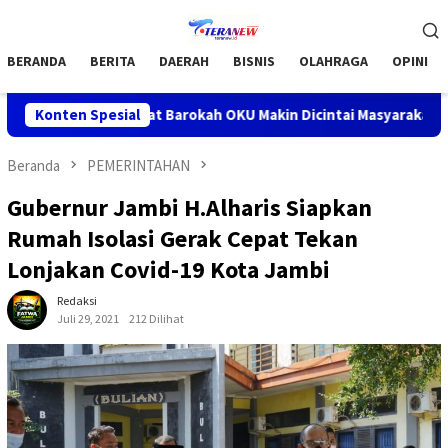
Loncat
Menu
ke
Mobile
konten
BERANDA
BERITA
DAERAH
BISNIS
OLAHRAGA
OPINI
ogram Jumat Barokah OKU Makin Dicintai Masyarakat
Konten Spesial
Bupa
Beranda
PEMERINTAHAN
Gubernur Jambi H.Alharis Siapkan
Rumah Isolasi Gerak Cepat Tekan
Lonjakan Covid-19 Kota Jambi
Redaksi
Juli 29, 2021
212 Dilihat