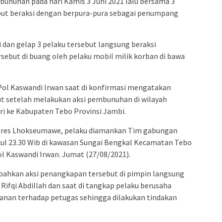
unuhan pada hari Kamis 3 Juni 2021 lalu bersama 3
ebut beraksi dengan berpura-pura sebagai penumpang
i dan gelap 3 pelaku tersebut langsung beraksi
rsebut di buang oleh pelaku mobil milik korban di bawa
ol Kaswandi Irwan saat di konfirmasi mengatakan
t setelah melakukan aksi pembunuhan di wilayah
i ke Kabupaten Tebo Provinsi Jambi.
res Lhokseumawe, pelaku diamankan Tim gabungan
kul 23.30 Wib di kawasan Sungai Bengkal Kecamatan Tebo
ol Kaswandi Irwan. Jumat (27/08/2021).
hkan aksi penangkapan tersebut di pimpin langsung
Rifqi Abdillah dan saat di tangkap pelaku berusaha
wanan terhadap petugas sehingga dilakukan tindakan