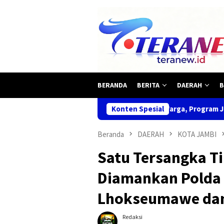
Loncat
ke
konten
BERANDA
BERITA
DAERAH
B
! Makan Gratis Habis Diserbu Warga, Program Jumat Barokah OKU 
Konten Spesial
Beranda
DAERAH
KOTA JAMBI
Satu Tersangka 
Diamankan Polda 
Lhokseumawe dan
Redaksi