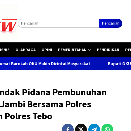
Pencarian
ISNIS
OLAHRAGA
OPINI
PEMERINTAHAN
PENDIDIKAN
PE
Makin Dicintai Masyarakat
Bupati OKU H .Teddy Meilwans
Tindak Pidana Pembunuhan
Jambi Bersama Polres
 Polres Tebo