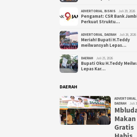
ADVERTORIAL
,
BISNIS
Juli 29, 2026
Pengamat: CSR Bank Jamb
Perkuat Struktu…
ADVERTORIAL
,
DAERAH
Juli 26, 2026
Meriah! Bupati H.Teddy
meilwansyah Lepas…
DAERAH
Juli 25, 2026
Bupati Oku H.Teddy Meil
Lepas Kar…
DAERAH
ADVERTORIAL
,
DAERAH
Juli 
Mbluda
Makan
Gratis
Habis