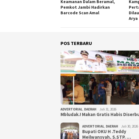
Keamanan Dalam Beramal,
Kamp
Pemkot Jambi Hadirkan
Pert
Barcode Scan Amal
Dila
Arya
POS TERBARU
ADVERTORIAL
,
DAERAH
Juli 31, 2026
Mbludak.! Makan Gratis Habis Diser
ADVERTORIAL
,
DAERAH
Juli 30, 2026
Bupati OKU H .Teddy
Meilwansyah, S.STP. …