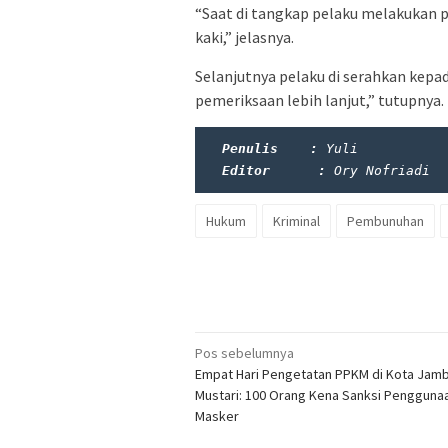
“Saat di tangkap pelaku melakukan p
kaki,” jelasnya.
Selanjutnya pelaku di serahkan kep
pemeriksaan lebih lanjut,” tutupnya.
Penulis    :
Yuli
Editor      : 
Ory Nofriadi
Hukum
Kriminal
Pembunuhan
Navigasi
Pos sebelumnya
Empat Hari Pengetatan PPKM di Kota Jamb
pos
Mustari: 100 Orang Kena Sanksi Pengguna
Masker