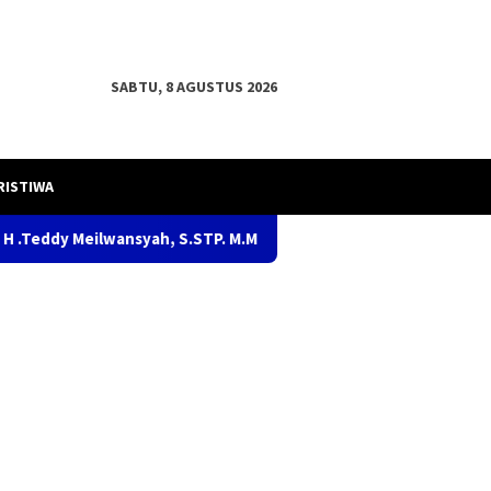
SABTU, 8 AGUSTUS 2026
RISTIWA
yah, S.STP. M.M., M.Pd.dampingi gubernur H.Herman Deru Buka 