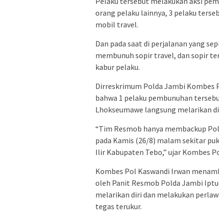
Pelaku tersebut melakukan aksi pemb
orang pelaku lainnya, 3 pelaku ters
mobil travel.
Dan pada saat di perjalanan yang sep
membunuh sopir travel, dan sopir te
kabur pelaku.
Dirreskrimum Polda Jambi Kombes P
bahwa 1 pelaku pembunuhan tersebu
Lhokseumawe langsung melarikan dir
“Tim Resmob hanya membackup Pol
pada Kamis (26/8) malam sekitar pu
Ilir Kabupaten Tebo,” ujar Kombes P
Kombes Pol Kaswandi Irwan menamba
oleh Panit Resmob Polda Jambi Iptu 
melarikan diri dan melakukan perla
tegas terukur.