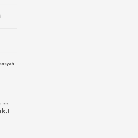
i
wansyah
31, 2026
k.!