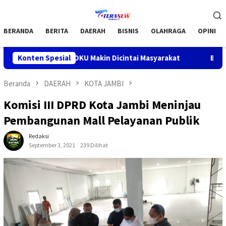
Loncat
Menu
ke
Mobile
konten
BERANDA
BERITA
DAERAH
BISNIS
OLAHRAGA
OPINI
 Barokah OKU Makin Dicintai Masyarakat
Konten Spesial
Bupati OKU H .T
Beranda
DAERAH
KOTA JAMBI
Komisi III DPRD Kota Jambi Meninjau
Pembangunan Mall Pelayanan Publik
Redaksi
September 3, 2021
239 Dilihat