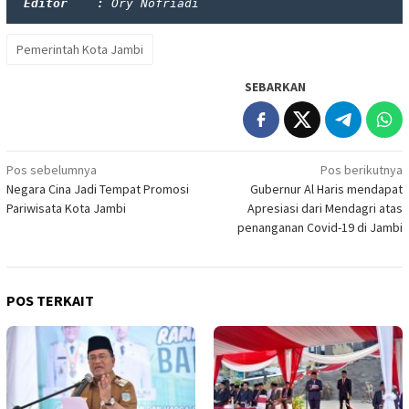
Editor    : 
Ory Nofriadi
Pemerintah Kota Jambi
SEBARKAN
Navigasi
Pos sebelumnya
Pos berikutnya
Negara Cina Jadi Tempat Promosi
Gubernur Al Haris mendapat
pos
Pariwisata Kota Jambi
Apresiasi dari Mendagri atas
penanganan Covid-19 di Jambi
POS TERKAIT