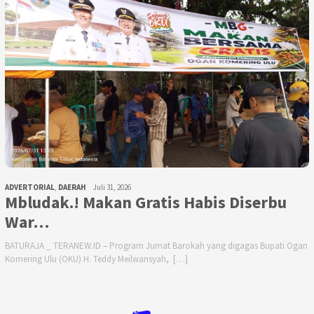
ADVERTORIAL
,
DAERAH
Juli 31, 2026
Mbludak.! Makan Gratis Habis Diserbu
War…
BATURAJA _ TERANEW.ID – Program Jumat Barokah yang digagas Bupati Ogan
Komering Ulu (OKU) H. Teddy Meilwansyah, […]