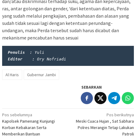
dan/atau diskriminasi terhadap suku, agama dan kepercayaan,
ras, antar golongan dan gender, ‘dari ketentuan diatas, Perda
yang sudah melalui pengkajian, pembahasan dan alasan yang
sudah tidak sesuai lagi dengan ketentuan perundang-
undangan, maka Perda tersebut sudah harus dicabut dan
mekanisme pencabutan harus sesuai
Penulis  : 
Yuli
Editor    : 
Ory Nofriadi
Al Haris
Gubernur Jambi
SEBARKAN
Navigasi
Pos sebelumnya
Pos berikutnya
Kapolsek Pamenang Kunjungi
Meski Cuaca Hujan , Sat Sabhara
pos
Korban Kebakaran Serta
Polres Merangin Tetap Lakukan
Memberikan Bantuan
Patroli