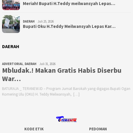
Meriah! Bupati H.Teddy meilwansyah Lepas…
DAERAH
Juli 25, 2026
Bupati Oku H.Teddy Meilwansyah Lepas Kar…
DAERAH
ADVERTORIAL
,
DAERAH
Juli 31, 2026
Mbludak.! Makan Gratis Habis Diserbu
War…
BATURAJA _ TERANEW.ID – Program Jumat Barokah yang digagas Bupati Ogan
Komering Ulu (OKU) H. Teddy Meilwansyah, […]
KODE ETIK
PEDOMAN