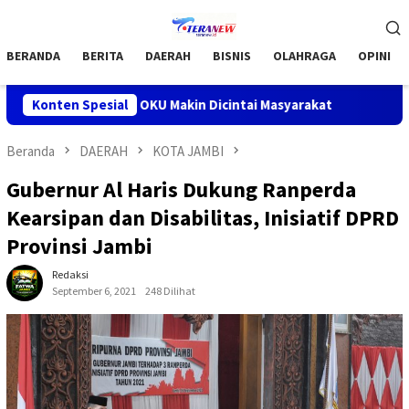
Loncat
Menu
ke
Mobile
konten
BERANDA
BERITA
DAERAH
BISNIS
OLAHRAGA
OPINI
t Barokah OKU Makin Dicintai Masyarakat
Konten Spesial
Bupati OKU H .
Beranda
DAERAH
KOTA JAMBI
Gubernur Al Haris Dukung Ranperda
Kearsipan dan Disabilitas, Inisiatif DPRD
Provinsi Jambi
Redaksi
September 6, 2021
248 Dilihat