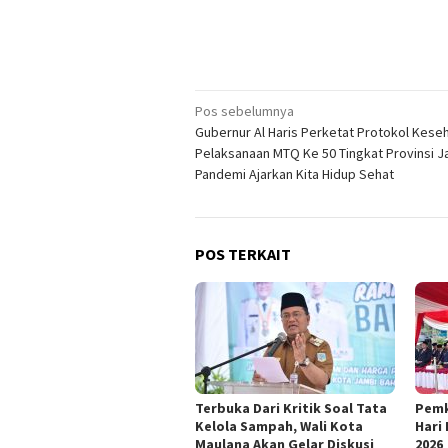
Navigasi
Pos sebelumnya
Gubernur Al Haris Perketat Protokol Kese
pos
Pelaksanaan MTQ Ke 50 Tingkat Provinsi J
Pandemi Ajarkan Kita Hidup Sehat
POS TERKAIT
Terbuka Dari Kritik Soal Tata
Pemk
Kelola Sampah, Wali Kota
Hari
Maulana Akan Gelar Diskusi
2026