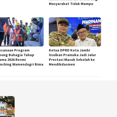
Masyarakat Tidak Mampu
ksanaan Program
Ketua DPRD Kota Jambi
ung Bahagia Tahap
Usulkan Pramuka Jadi Jalur
ama 2026 Resmi
Prestasi Masuk Sekolah ke
unching Wamendagri Bima
Mendikdasmen