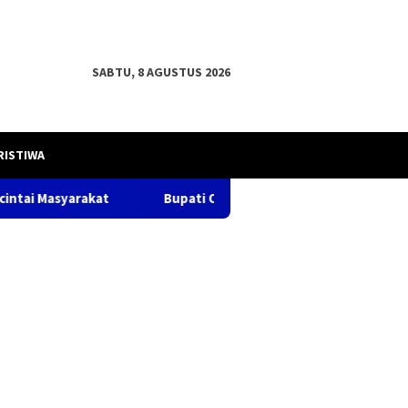
SABTU, 8 AGUSTUS 2026
RISTIWA
Bupati OKU H .Teddy Meilwansyah, S.STP. M.M., M.Pd.damp