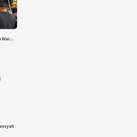
bu War…
i
wansyah