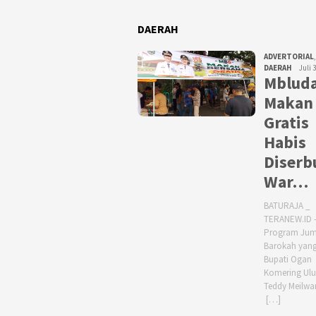
DAERAH
ADVERTORIAL
,
DAERAH
Juli 
Mbluda
Makan
Gratis
Habis
Diserb
War…
BATURAJA _
TERANEW.ID 
Program Jum
Barokah yang
Bupati Ogan
Komering Ulu
Teddy Meilwa
[…]