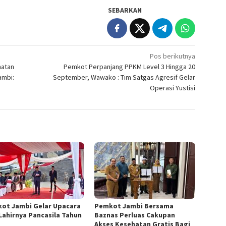
SEBARKAN
Pos berikutnya
hatan
Pemkot Perpanjang PPKM Level 3 Hingga 20
ambi:
September, Wawako : Tim Satgas Agresif Gelar
Operasi Yustisi
ot Jambi Gelar Upacara
Pemkot Jambi Bersama
 Lahirnya Pancasila Tahun
Baznas Perluas Cakupan
Akses Kesehatan Gratis Bagi