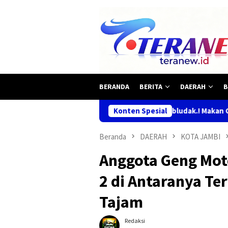
Loncat
ke
konten
BERANDA
BERITA
DAERAH
B
Mbludak.! Makan Gratis Habis Diserbu
Konten Spesial
Beranda
DAERAH
KOTA JAMBI
Anggota Geng Moto
2 di Antaranya Te
Tajam
Redaksi