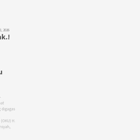
31, 2026
k.!
u
–
at
 digagas
 (OKU) H.
nsyah,