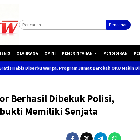
Pencarian
ISNIS
OLAHRAGA
OPINI
PEMERINTAHAN
PENDIDIKAN
PE
 Warga, Program Jumat Barokah OKU Makin Dicintai Masyarakat
r Berhasil Dibekuk Polisi,
rbukti Memiliki Senjata