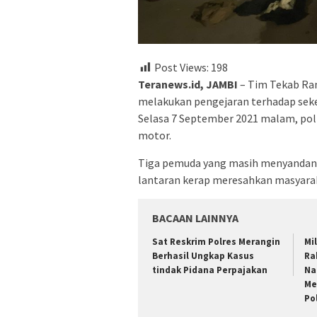
Post Views:
198
Teranews.id, JAMBI
– Tim Tekab Ran
melakukan pengejaran terhadap sek
Selasa 7 September 2021 malam, po
motor.
Tiga pemuda yang masih menyandang s
lantaran kerap meresahkan masyarak
BACAAN LAINNYA
Sat Reskrim Polres Merangin
Mi
Berhasil Ungkap Kasus
Ra
tindak Pidana Perpajakan
Na
Me
Pol