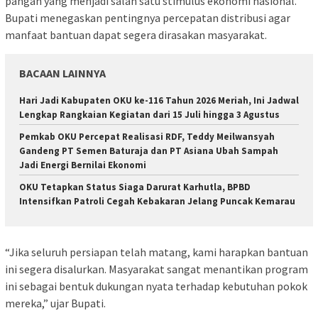
pangan yang menjadi salah satu stimulus ekonomi nasional.
Bupati menegaskan pentingnya percepatan distribusi agar
manfaat bantuan dapat segera dirasakan masyarakat.
BACAAN LAINNYA
Hari Jadi Kabupaten OKU ke-116 Tahun 2026 Meriah, Ini Jadwal
Lengkap Rangkaian Kegiatan dari 15 Juli hingga 3 Agustus
Pemkab OKU Percepat Realisasi RDF, Teddy Meilwansyah
Gandeng PT Semen Baturaja dan PT Asiana Ubah Sampah
Jadi Energi Bernilai Ekonomi
OKU Tetapkan Status Siaga Darurat Karhutla, BPBD
Intensifkan Patroli Cegah Kebakaran Jelang Puncak Kemarau
“Jika seluruh persiapan telah matang, kami harapkan bantuan
ini segera disalurkan. Masyarakat sangat menantikan program
ini sebagai bentuk dukungan nyata terhadap kebutuhan pokok
mereka,” ujar Bupati.