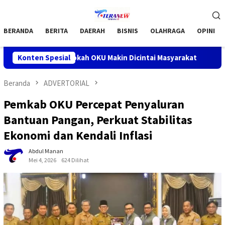
Loncat
Menu
ke
Mobile
konten
BERANDA
BERITA
DAERAH
BISNIS
OLAHRAGA
OPINI
Jumat Barokah OKU Makin Dicintai Masyarakat
Konten Spesial
Bupati OKU
Beranda
ADVERTORIAL
Pemkab OKU Percepat Penyaluran
Bantuan Pangan, Perkuat Stabilitas
Ekonomi dan Kendali Inflasi
Abdul Manan
Mei 4, 2026
624 Dilihat