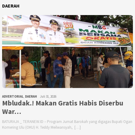
DAERAH
ADVERTORIAL
,
DAERAH
Juli 31, 2026
Mbludak.! Makan Gratis Habis Diserbu
War…
BATURAJA _ TERANEW.ID – Program Jumat Barokah yang digagas Bupati Ogan
Komering Ulu (OKU) H. Teddy Meilwansyah, […]