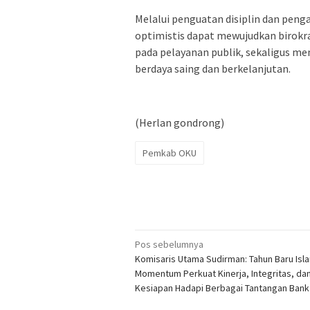
Melalui penguatan disiplin dan pen
optimistis dapat mewujudkan birokras
pada pelayanan publik, sekaligus 
berdaya saing dan berkelanjutan.
(Herlan gondrong)
Pemkab OKU
Navigasi
Pos sebelumnya
Komisaris Utama Sudirman: Tahun Baru Isl
pos
Momentum Perkuat Kinerja, Integritas, da
Kesiapan Hadapi Berbagai Tantangan Bank