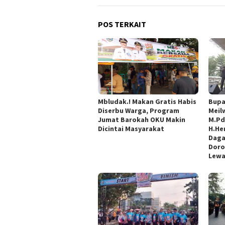
POS TERKAIT
Mbludak.! Makan Gratis Habis
Bupa
Diserbu Warga, Program
Meil
Jumat Barokah OKU Makin
M.Pd
Dicintai Masyarakat
H.He
Daga
Doro
Lewa