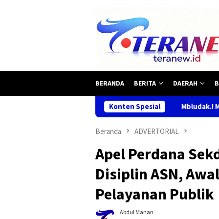
Loncat
ke
konten
BERANDA
BERITA
DAERAH
B
Mbludak.! Makan Gratis Habis Diserbu
Konten Spesial
Beranda
ADVERTORIAL
Apel Perdana Sek
Disiplin ASN, Awa
Pelayanan Publik
Abdul Manan