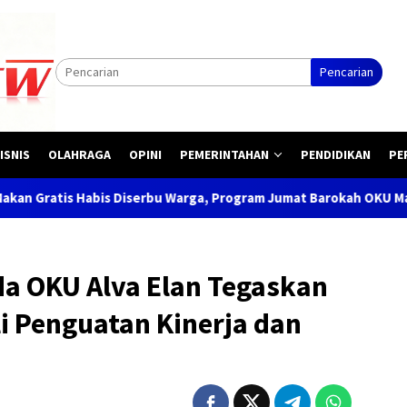
Pencarian
ISNIS
OLAHRAGA
OPINI
PEMERINTAHAN
PENDIDIKAN
PE
 Warga, Program Jumat Barokah OKU Makin Dicintai Masyarakat
da OKU Alva Elan Tegaskan
li Penguatan Kinerja dan