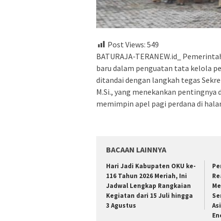
Post Views:
549
BATURAJA-TERANEW.id_ Pemerintah
baru dalam penguatan tata kelola p
ditandai dengan langkah tegas Sekret
M.Si., yang menekankan pentingnya di
memimpin apel pagi perdana di hala
BACAAN LAINNYA
Hari Jadi Kabupaten OKU ke-
Pe
116 Tahun 2026 Meriah, Ini
Re
Jadwal Lengkap Rangkaian
Me
Kegiatan dari 15 Juli hingga
Se
3 Agustus
As
En