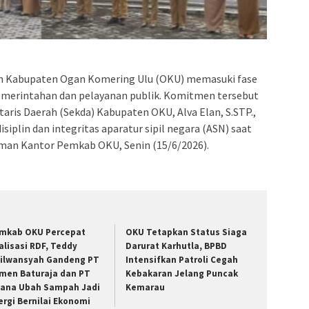
 Kabupaten Ogan Komering Ulu (OKU) memasuki fase
emerintahan dan pelayanan publik. Komitmen tersebut
aris Daerah (Sekda) Kabupaten OKU, Alva Elan, S.STP.,
siplin dan integritas aparatur sipil negara (ASN) saat
man Kantor Pemkab OKU, Senin (15/6/2026).
mkab OKU Percepat
OKU Tetapkan Status Siaga
alisasi RDF, Teddy
Darurat Karhutla, BPBD
ilwansyah Gandeng PT
Intensifkan Patroli Cegah
men Baturaja dan PT
Kebakaran Jelang Puncak
iana Ubah Sampah Jadi
Kemarau
ergi Bernilai Ekonomi