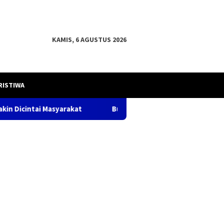
KAMIS, 6 AGUSTUS 2026
RISTIWA
Bupati OKU H .Teddy Meilwansyah, S.STP. M.M., M.Pd.damp